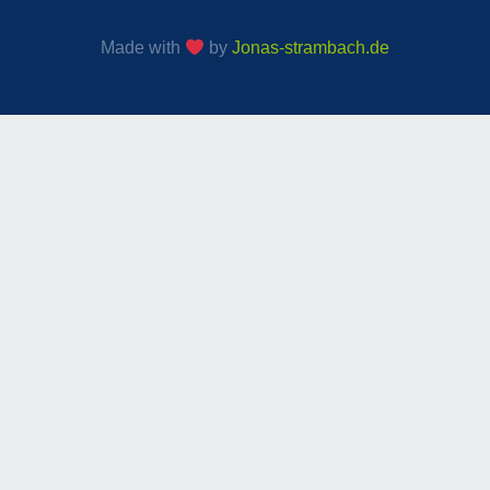
Made with
by
Jonas-strambach.de