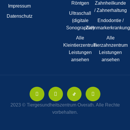
Röntgen
Zahnheilkunde
Impressum
/ Zahnerhaltung
Ultraschall
Datenschutz
(digitale
Endodontie /
Sonographie)
Zahnmarkerkrankun
Alle
Alle
Kleintierzentrum
Tierzahnzentrum
Leistungen
Leistungen
ansehen
ansehen
2023 © Tiergesundheitszentrum Overath. Alle Rechte
vorbehalten.