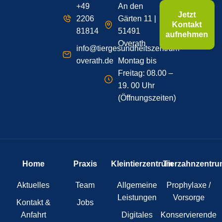
+49
An den
Jetzt
2206
Gärten 11 |
Kontakt
81814
51491
aufnehmen
Overath
info@tiergesundheitszentrum-
overath.de
Montag bis
Freitag: 08.00 –
19. 00 Uhr
(Öffnungszeiten)
Home
Praxis
Kleintierzentrum
Tierzahnzentru
Aktuelles
Team
Allgemeine
Prophylaxe /
Leistungen
Vorsorge
Kontakt &
Jobs
Anfahrt
Digitales
Konservierende