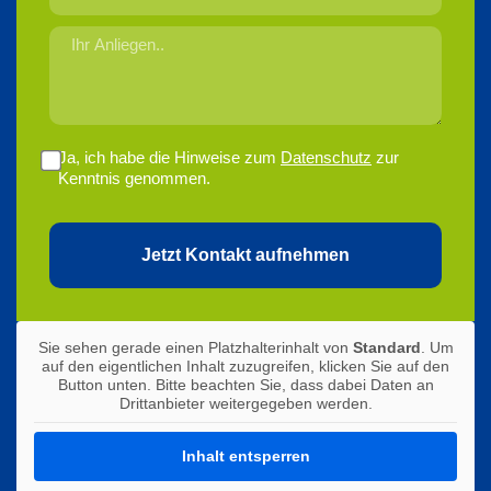
Ja, ich habe die Hinweise zum
Datenschutz
zur
Kenntnis genommen.
Jetzt Kontakt aufnehmen
Sie sehen gerade einen Platzhalterinhalt von
Standard
. Um
auf den eigentlichen Inhalt zuzugreifen, klicken Sie auf den
Button unten. Bitte beachten Sie, dass dabei Daten an
Drittanbieter weitergegeben werden.
Inhalt entsperren