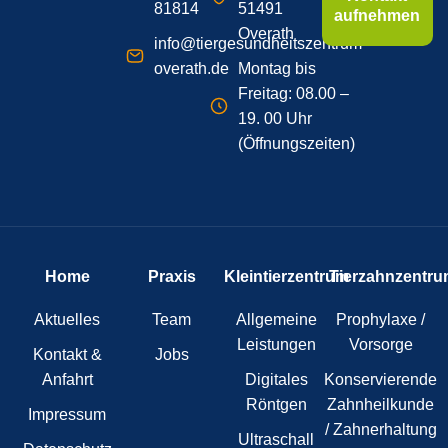
81814
51491
aufnehmen
Overath
info@tiergesundheitszentrum-
overath.de
Montag bis
Freitag: 08.00 –
19. 00 Uhr
(Öffnungszeiten)
Home
Praxis
Kleintierzentrum
Tierzahnzentru
Aktuelles
Team
Allgemeine
Prophylaxe /
Leistungen
Vorsorge
Kontakt &
Jobs
Anfahrt
Digitales
Konservierende
Röntgen
Zahnheilkunde
Impressum
/ Zahnerhaltung
Ultraschall