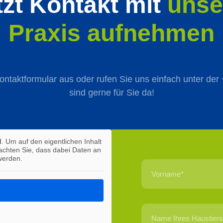
tzt Kontakt mit
unse
Praxis aufnehmen
Kontaktformular aus oder rufen Sie uns einfach unter de
sind gerne für Sie da!
d
. Um auf den eigentlichen Inhalt
eachten Sie, dass dabei Daten an
werden.