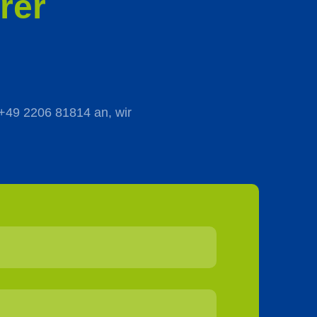
rer
r +49 2206 81814 an, wir