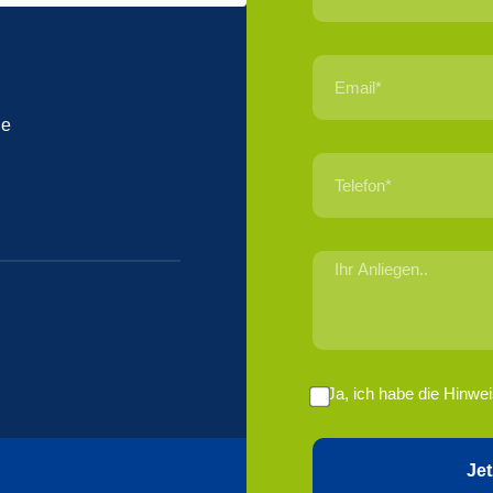
de
Ja, ich habe die Hinw
Je