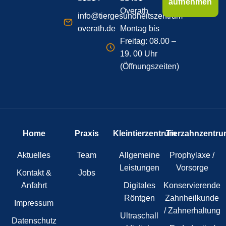
aufnehmen
Overath
info@tiergesundheitszentrum-
overath.de
Montag bis
Freitag: 08.00 –
19. 00 Uhr
(Öffnungszeiten)
Home
Praxis
Kleintierzentrum
Tierzahnzentru
Aktuelles
Team
Allgemeine
Prophylaxe /
Leistungen
Vorsorge
Kontakt &
Jobs
Anfahrt
Digitales
Konservierende
Röntgen
Zahnheilkunde
Impressum
/ Zahnerhaltung
Ultraschall
Datenschutz